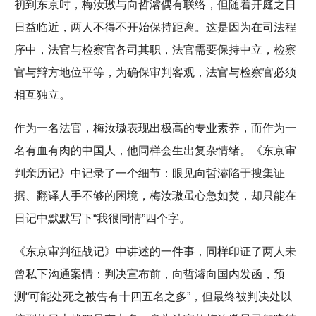
初到东京时，梅汝璈与向哲濬偶有联络，但随着开庭之日
日益临近，两人不得不开始保持距离。这是因为在司法程
序中，法官与检察官各司其职，法官需要保持中立，检察
官与辩方地位平等，为确保审判客观，法官与检察官必须
相互独立。
作为一名法官，梅汝璈表现出极高的专业素养，而作为一
名有血有肉的中国人，他同样会生出复杂情绪。《东京审
判亲历记》中记录了一个细节：眼见向哲濬陷于搜集证
据、翻译人手不够的困境，梅汝璈虽心急如焚，却只能在
日记中默默写下“我很同情”四个字。
《东京审判征战记》中讲述的一件事，同样印证了两人未
曾私下沟通案情：判决宣布前，向哲濬向国内发函，预
测“可能处死之被告有十四五名之多”，但最终被判决处以