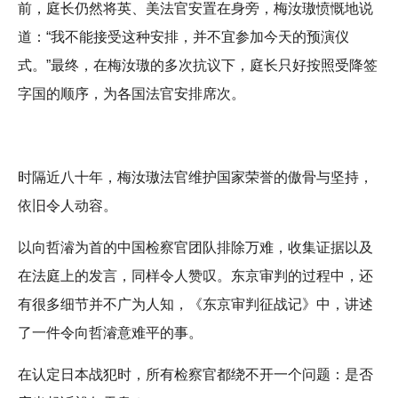
前，庭长仍然将英、美法官安置在身旁，梅汝璈愤慨地说
道：“我不能接受这种安排，并不宜参加今天的预演仪
式。”最终，在梅汝璈的多次抗议下，庭长只好按照受降签
字国的顺序，为各国法官安排席次。
时隔近八十年，梅汝璈法官维护国家荣誉的傲骨与坚持，
依旧令人动容。
以向哲濬为首的中国检察官团队排除万难，收集证据以及
在法庭上的发言，同样令人赞叹。东京审判的过程中，还
有很多细节并不广为人知，《东京审判征战记》中，讲述
了一件令向哲濬意难平的事。
在认定日本战犯时，所有检察官都绕不开一个问题：是否