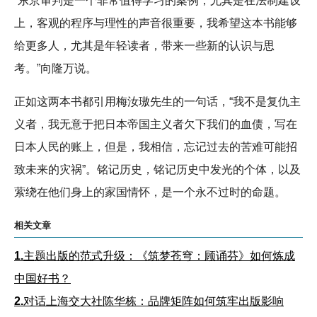
“东京审判是一个非常值得学习的案例，尤其是在法制建设
上，客观的程序与理性的声音很重要，我希望这本书能够
给更多人，尤其是年轻读者，带来一些新的认识与思
考。”向隆万说。
正如这两本书都引用梅汝璈先生的一句话，“我不是复仇主
义者，我无意于把日本帝国主义者欠下我们的血债，写在
日本人民的账上，但是，我相信，忘记过去的苦难可能招
致未来的灾祸”。铭记历史，铭记历史中发光的个体，以及
萦绕在他们身上的家国情怀，是一个永不过时的命题。
相关文章
1.
主题出版的范式升级：《筑梦苍穹：顾诵芬》如何炼成
中国好书？
2.
对话上海交大社陈华栋：品牌矩阵如何筑牢出版影响