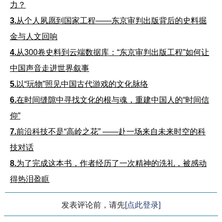
力？
3.
从个人夙愿到国家工程——东京审判出版背后的史料掘
金与人文回响
4.
从300卷史料到云端数据库：“东京审判出版工程”如何让
中国声音走进世界叙事
5.
以“玩物”照见中国古代游戏的文化脉络
6.
在时间缝隙中寻找文化的根与魂，重建中国人的“时间信
仰”
7.
前沿科技不是“高岭之花” ——赴一场来自未来时空的科
技对话
8.
为了完成这本书，作者经历了一次精神的洗礼，被感动
得热泪盈眶
发表评论前，请先
[点此登录]