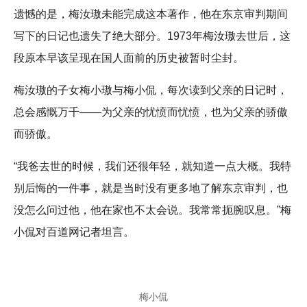
遗憾的是，梅汝璈未能完成这本著作，他在东京审判期间
写下的日记也遗失了绝大部分。1973年梅汝璈去世后，这
段原本早该呈现在国人面前的历史被暂时尘封。
梅汝璈的子女梅小璈与梅小侃，每次读到父亲的日记时，
总会感慨万千——为父亲的忧愤而忧愤，也为父亲的骄傲
而骄傲。
“我爸去世的时候，我们还很年轻，就知道一点大概。我特
别后悔的一件事，就是当时没有更多地了解东京审判，也
没怎么问过他，他在家也不太会说。我常常扼腕叹息。”梅
小侃对百道网记者坦言。
梅小侃