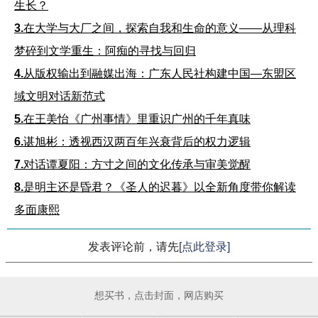
生长？
3.
在大学与大厂之间，探索自我和生命的意义——从理科
梦碎到文学重生：阿痴的寻找与回归
4.
从版权输出到融媒出海：广东人民社构建中国—东盟区
域文明对话新范式
5.
在王美怡《广州事情》里重识广州的千年真味
6.
谌旭彬：透视西汉两百年兴衰背后的权力逻辑
7.
对话谭夏阳：方寸之间的文化传承与审美觉醒
8.
是明主还是昏君？《圣人的迟暮》以全新角度带你解读
多面康熙
发表评论前，请先
[点此登录]
想买书，点击封面，网店购买