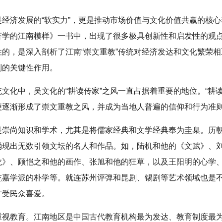
是经济发展的“软实力”，更是推动市场价值与文化价值共赢的核
济学的江南模样》一书中，出现了很多极具创新性和启发性的观
性的，是深入剖析了江南“崇文重教”传统对经济发达和文化繁荣
到的关键性作用。
文化中，吴文化的“耕读传家”之风一直占据着重要的地位。“耕读
便逐渐形成了崇文重教之风，并成为当地人普遍的信仰和行为准
是崇尚知识和学术，尤其是将儒家经典和文学经典奉为圭臬。历
涌现出无数引领文坛的名人和作品。如，陆机和他的《文赋》、
龙》、顾恺之和他的画作、张旭和他的狂草，以及王阳明的心学
乾嘉学派的朴学等。就连苏州评弹和昆剧、锡剧等艺术领域也是
广受民众喜爱。
重视教育。江南地区是中国古代教育机构最为发达、教育制度最