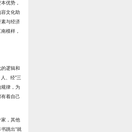
资本优势，
包容文化助
要素与经济
江南模样，
化的逻辑和
人、经”三
的规律，为
都有着自己
专家，其他
书跳出“就