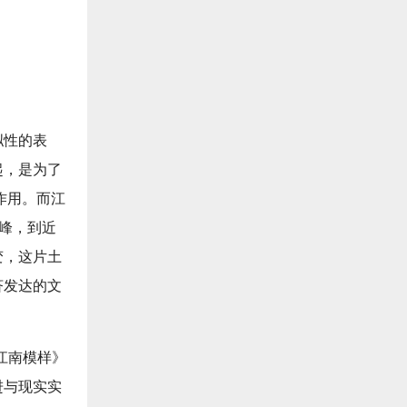
拟性的表
起，是为了
作用。而江
巅峰，到近
变，这片土
济发达的文
。
江南模样》
进与现实实