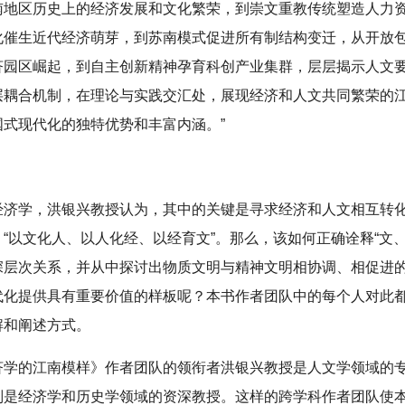
南地区历史上的经济发展和文化繁荣，到崇文重教传统塑造人力
化催生近代经济萌芽，到苏南模式促进所有制结构变迁，从开放
济园区崛起，到自主创新精神孕育科创产业集群，层层揭示人文
层耦合机制，在理论与实践交汇处，展现经济和人文共同繁荣的
国式现代化的独特优势和丰富内涵。”
经济学，洪银兴教授认为，其中的关键是寻求经济和人文相互转
“以文化人、以人化经、以经育文”。那么，该如何正确诠释“文、
深层次关系，并从中探讨出物质文明与精神文明相协调、相促进
代化提供具有重要价值的样板呢？本书作者团队中的每个人对此
解和阐述方式。
济学的江南模样》作者团队的领衔者洪银兴教授是人文学领域的
别是经济学和历史学领域的资深教授。这样的跨学科作者团队使本