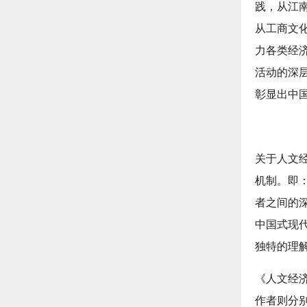
践，从江
从工商文
力各类经
活动的深
彰显出中
关于人文
机制。即：
者之间的
中国式现
独特的理
《人文经
作者则分