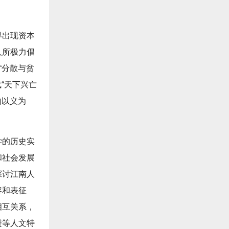
早出现资本
人所极力倡
“分散与贫
“天下兴亡
的以义为
学的历史实
和社会发展
探讨江南人
容和表征
相互关系，
进等人文特