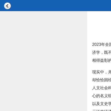
2023年
济学，既
相得益彰
现实中，
却恰恰因
人文社会
心的名义
以及文史