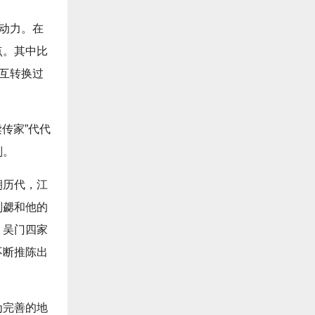
心动力。在
点。其中比
相互转换过
传家”代代
则。
朝历代，江
刘勰和他的
、吴门四家
不断推陈出
为完善的地