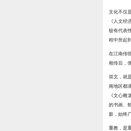
文化不仅
《人文经
较有代表
程中所起
在江南传统
相传后，
崇文，就
南地区都
《文心雕
的书画、
新，始终
重教，是