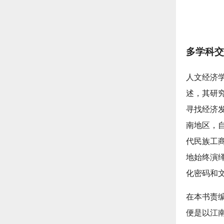
多学科交
人文经济
述，其研
寻找经济发
南地区，
代民族工
地始终演
化密码和
在本书责
便是以江