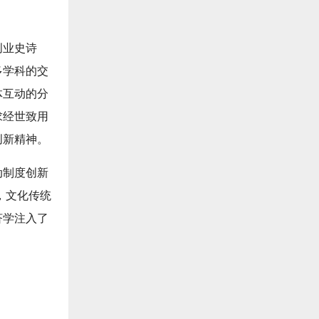
创业史诗
多学科的交
体互动的分
求经世致用
创新精神。
动制度创新
，文化传统
济学注入了