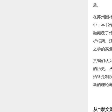
质。
在苏州园
中，本书
融颠覆了
析框架。
之学的实
责编们认
的历史。从
始终是制
新的理论
从“崇文