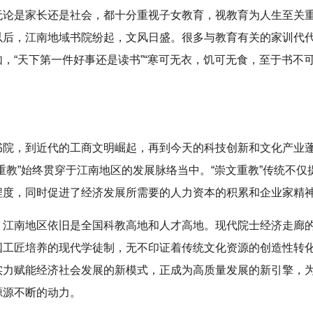
无论是家长还是社会，都十分重视子女教育，视教育为人生至关
以后，江南地域书院纷起，文风日盛。很多与教育有关的家训代
，“天下第一件好事还是读书”“寒可无衣，饥可无食，至于书不
书院，到近代的工商文明崛起，再到今天的科技创新和文化产业
重教”始终贯穿于江南地区的发展脉络当中。“崇文重教”传统不仅
程度，同时促进了经济发展所需要的人力资本的积累和企业家精
，江南地区依旧是全国科教高地和人才高地。现代院士经济走廊
国工匠培养的现代学徒制，无不印证着传统文化资源的创造性转
实力赋能经济社会发展的新模式，正成为高质量发展的新引擎，
源源不断的动力。