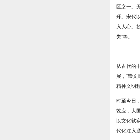
区之一。
环。宋代
入人心。如
失”等。
从古代的
展，“崇文
精神文明
时至今日
效应，大
以文化软
代化注入