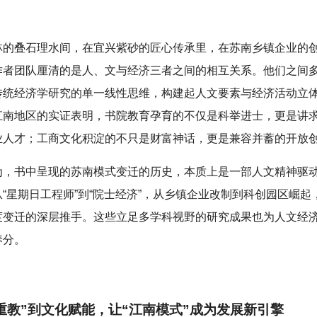
林的叠石理水间，在宜兴紫砂的匠心传承里，在苏南乡镇企业的
作者团队厘清的是人、文与经济三者之间的相互关系。他们之间
传统经济学研究的单一线性思维，构建起人文要素与经济活动立
江南地区的实证表明，书院教育孕育的不仅是科举进士，更是讲
业人才；工商文化积淀的不只是财富神话，更是兼容并蓄的开放
为，书中呈现的苏南模式变迁的历史，本质上是一部人文精神驱
“星期日工程师”到“院士经济”，从乡镇企业改制到科创园区崛起
度变迁的深层推手。这些立足多学科视野的研究成果也为人文经
养分。
重教”到文化赋能，让“江南模式”成为发展新引擎