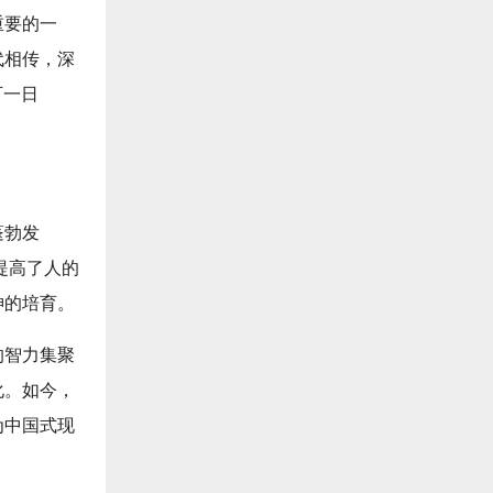
重要的一
代相传，深
可一日
蓬勃发
提高了人的
神的培育。
的智力集聚
化。如今，
为中国式现