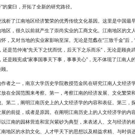
济”的窠臼，开拓了全新的研究路径。
便浅析了江南地区经济繁荣的优秀传统文化基因。这里是中国最
的地区，很久以前就产生了崇尚实业的工商文化。江南地区的文
怀，又对当地的实业家影响至深。无论是范蠡在“三致千金”后，
，还是范仲淹“先天下之忧而忧，后天下之乐而乐”，无论是顾炎武
，还是顾宪成“家事国事天下事，事事关心”，无不体现了江南人
兼顾。
的作者之一，南京大学历史学院教授范金民在研究江南人文经济
它放在全国范围来考察。第一，考察江南的经济发展、文化繁荣
貌。第二，阐明江南历史上的人文经济学的内容和表征。第三，
发展的前提，或者是原因。在阐明江南历史上的人文经济学的内
择以江南的园林营造和宜兴紫砂为典型，来表述人、文与经济的
江南地区的水韵文化、人才甲天下的思想以及精益求精、与时俱