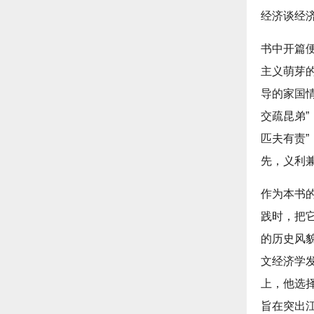
经济谈经
书中开篇
主义萌芽
导的家国情
交疏昆弟”
匹夫有责”
先，义利
作为本书
践时，把
的历史风
文经济学
上，他选
旨在突出