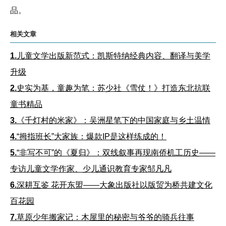
品。
相关文章
1.
儿童文学出版新范式：凯斯特纳经典内容、翻译与美学
升级
2.
史实为基，童趣为笔：苏少社《雪仗！》打造东北抗联
童书精品
3.
《千灯村的米家》：吴洲星笔下的中国家庭与乡土温情
4.
“拇指班长”大家族：爆款IP是这样练成的！
5.
“非写不可”的《夏归》：双线叙事再现南侨机工历史——
专访儿童文学作家、少儿通识教育专家邹凡凡
6.
深耕互鉴 花开东盟——大象出版社以版贸为桥共建文化
百花园
7.
草原少年搬家记：木屋里的秘密与爷爷的骑兵往事