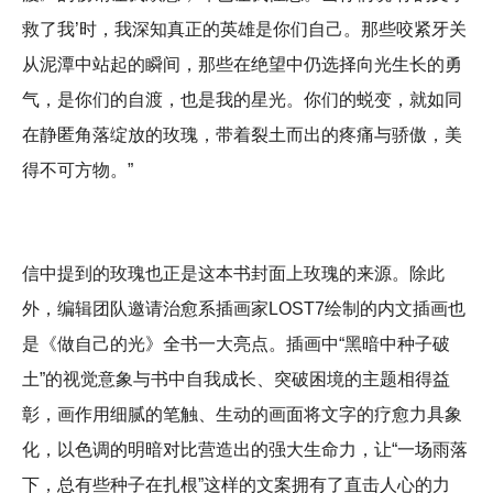
救了我’时，我深知真正的英雄是你们自己。那些咬紧牙关
从泥潭中站起的瞬间，那些在绝望中仍选择向光生长的勇
气，是你们的自渡，也是我的星光。你们的蜕变，就如同
在静匿角落绽放的玫瑰，带着裂土而出的疼痛与骄傲，美
得不可方物。”
信中提到的玫瑰也正是这本书封面上玫瑰的来源。除此
外，编辑团队邀请治愈系插画家LOST7绘制的内文插画也
是《做自己的光》全书一大亮点。插画中“黑暗中种子破
土”的视觉意象与书中自我成长、突破困境的主题相得益
彰，画作用细腻的笔触、生动的画面将文字的疗愈力具象
化，以色调的明暗对比营造出的强大生命力，让“一场雨落
下，总有些种子在扎根”这样的文案拥有了直击人心的力