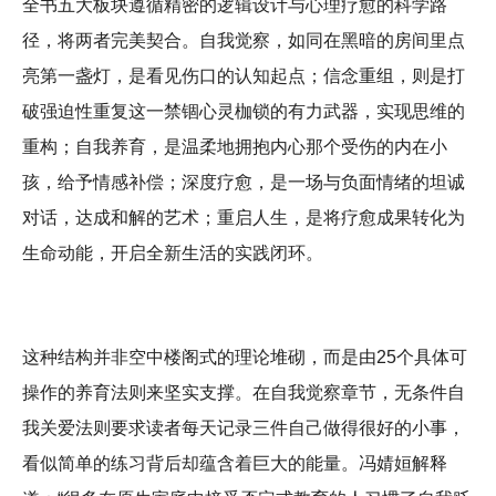
全书五大板块遵循精密的逻辑设计与心理疗愈的科学路
径，将两者完美契合。自我觉察，如同在黑暗的房间里点
亮第一盏灯，是看见伤口的认知起点；信念重组，则是打
破强迫性重复这一禁锢心灵枷锁的有力武器，实现思维的
重构；自我养育，是温柔地拥抱内心那个受伤的内在小
孩，给予情感补偿；深度疗愈，是一场与负面情绪的坦诚
对话，达成和解的艺术；重启人生，是将疗愈成果转化为
生命动能，开启全新生活的实践闭环。
这种结构并非空中楼阁式的理论堆砌，而是由25个具体可
操作的养育法则来坚实支撑。在自我觉察章节，无条件自
我关爱法则要求读者每天记录三件自己做得很好的小事，
看似简单的练习背后却蕴含着巨大的能量。冯婧姮解释