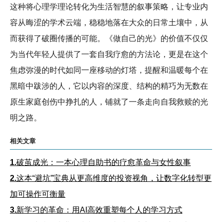
这种将心理学理论转化为生活智慧的叙事策略，让专业内
容从晦涩的学术云端，稳稳地落在大众的日常土壤中，从
而获得了破圈传播的可能。《做自己的光》的价值不仅仅
为当代年轻人提供了一套自我疗愈的方法论，更是在这个
焦虑弥漫的时代如同一座移动的灯塔，提醒和温暖每个在
黑暗中跋涉的人，它以内容的深度、结构的精巧为无数在
原生家庭创伤中挣扎的人，铺就了一条走向自我救赎的光
明之路。
相关文章
1.
破茧成光：一本心理自助书的疗愈革命与女性叙事
2.
这本“避坑”宝典从更高维度的投资视角，让数字化转型更
加可操作可衡量
3.
新学习的革命：用AI高效重塑每个人的学习方式