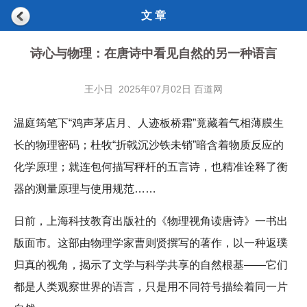
文 章
诗心与物理：在唐诗中看见自然的另一种语言
王小日 2025年07月02日 百道网
温庭筠笔下“鸡声茅店月、人迹板桥霜”竟藏着气相薄膜生
长的物理密码；杜牧“折戟沉沙铁未销”暗含着物质反应的
化学原理；就连包何描写秤杆的五言诗，也精准诠释了衡
器的测量原理与使用规范……
日前，上海科技教育出版社的《物理视角读唐诗》一书出
版面市。这部由物理学家曹则贤撰写的著作，以一种返璞
归真的视角，揭示了文学与科学共享的自然根基——它们
都是人类观察世界的语言，只是用不同符号描绘着同一片