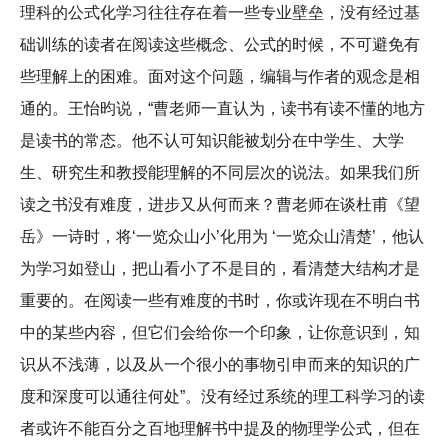
理科的公式化学习往往存在着一些专业壁垒，没有经过基
础训练的读者在阅读这些概念、公式的时候，不可避免有
些理解上的困难。面对这个问题，编辑与作者的观念是相
通的。王怡昀说，“曹老师一直认为，读书有读不懂的地方
是读书的常态。他不认可知识能被划分在中学生、大学
生、研究生和教授能理解的不同层次的说法。如果我们所
读之书没有难度，进步又从何而来？曹老师在谈杜甫《望
岳》一诗时，将‘一览众山小’化用为 ‘一览众山清楚’，他认
为学习如登山，把山看小了不是目的，看清楚大结构才是
重要的。在阅读一些有难度的书时，你或许现在不明白书
中的某些内容，但它们会给你一个印象，让你意识到，知
识从不浅薄，以及从一个很小的事物引申而来的知识的广
度和深度可以通往何处”。没有经过系统的理工科学习的读
者或许不能百分之百地理解书中提及的物理学公式，但在