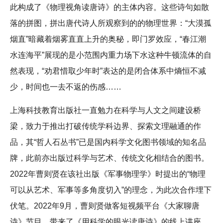
此构成了《物理视角读唐诗》的主体内容。这些诗句如散
落的拼图，拼出唐代诗人所观察到的的物理世界：“大漠孤
烟直”暗藏着烟雾直直上升的奥秘，即门罗效应，“春江潮
水连海平”展现的是小范围内重力场下水这种牛顿流体的自
然表现，“劝君惜取少年时”表达的是闭合体系中熵恒不减
少，时间也一去不返的伤感……
上海科技教育出版社一直勉力在科学与人文之间建设桥
梁，致力于推出打破传统学科边界、探索文理融通的作
品，其“哲人石丛书”已是国内科学文化图书领域的知名品
牌，此前亦出版过科学与艺术、传统文化相结合的图书。
2022年曹则贤在该社出版《军事物理学》时提出的“物理
可以从艺术、军事等多角度切入”的理念，为此次合作埋下
伏笔。2022年9月，曹则贤做客短视频平台《大家聊唐
诗》节目，带来了《用科学的眼光读唐诗》的线上讲座，