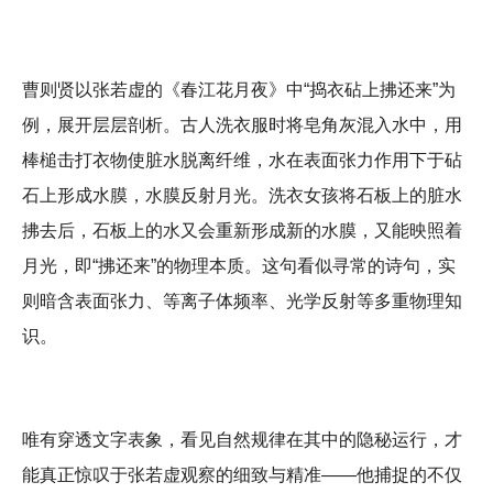
曹则贤以张若虚的《春江花月夜》中“捣衣砧上拂还来”为
例，展开层层剖析。古人洗衣服时将皂角灰混入水中，用
棒槌击打衣物使脏水脱离纤维，水在表面张力作用下于砧
石上形成水膜，水膜反射月光。洗衣女孩将石板上的脏水
拂去后，石板上的水又会重新形成新的水膜，又能映照着
月光，即“拂还来”的物理本质。这句看似寻常的诗句，实
则暗含表面张力、等离子体频率、光学反射等多重物理知
识。
唯有穿透文字表象，看见自然规律在其中的隐秘运行，才
能真正惊叹于张若虚观察的细致与精准——他捕捉的不仅