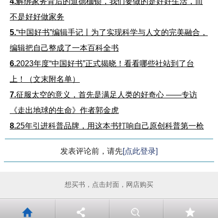
4.
解绑家务背后的道德枷锁，我们要做的是好好生活，而
不是好好做家务
5.
“中国好书”编辑手记丨为了实现科学与人文的完美融合，
编辑把自己整成了一本百科全书
6.
2023年度“中国好书”正式揭晓！看看哪些社站到了台
上！（文末附名单）
7.
征服太空的意义，首先是满足人类的好奇心 ——专访
《走出地球的生命》作者郭金虎
8.
25年引进科普品牌，用这本书打响自己原创科普第一枪
发表评论前，请先
[点此登录]
想买书，点击封面，网店购买