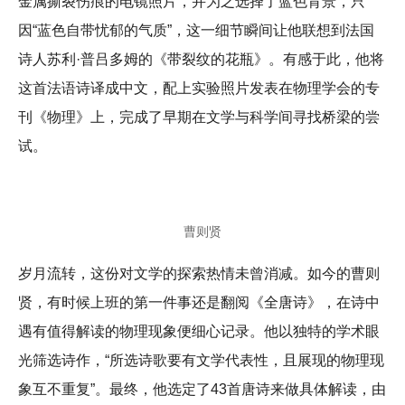
金属撕裂伤痕的电镜照片，并为之选择了蓝色背景，只
因“蓝色自带忧郁的气质”，这一细节瞬间让他联想到法国
诗人苏利·普吕多姆的《带裂纹的花瓶》。有感于此，他将
这首法语诗译成中文，配上实验照片发表在物理学会的专
刊《物理》上，完成了早期在文学与科学间寻找桥梁的尝
试。
曹则贤
岁月流转，这份对文学的探索热情未曾消减。如今的曹则
贤，有时候上班的第一件事还是翻阅《全唐诗》，在诗中
遇有值得解读的物理现象便细心记录。他以独特的学术眼
光筛选诗作，“所选诗歌要有文学代表性，且展现的物理现
象互不重复”。最终，他选定了43首唐诗来做具体解读，由