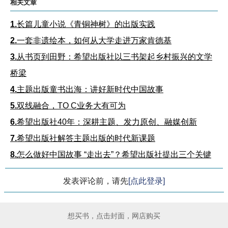
相关文章
1.
长篇儿童小说《青铜神树》的出版实践
2.
一套非遗绘本，如何从大学走进万家肯德基
3.
从书页到田野：希望出版社以三书架起乡村振兴的文学
桥梁
4.
主题出版童书出海：讲好新时代中国故事
5.
双线融合，TO C业务大有可为
6.
希望出版社40年：深耕主题、发力原创、融媒创新
7.
希望出版社解答主题出版的时代新课题
8.
怎么做好中国故事 “走出去”？希望出版社提出三个关键
发表评论前，请先
[点此登录]
想买书，点击封面，网店购买