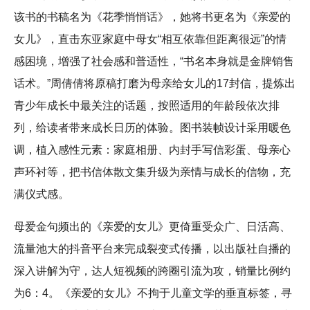
该书的书稿名为《花季悄悄话》，她将书更名为《亲爱的
女儿》，直击东亚家庭中母女“相互依靠但距离很远”的情
感困境，增强了社会感和普适性，“书名本身就是金牌销售
话术。”周倩倩将原稿打磨为母亲给女儿的17封信，提炼出
青少年成长中最关注的话题，按照适用的年龄段依次排
列，给读者带来成长日历的体验。图书装帧设计采用暖色
调，植入感性元素：家庭相册、内封手写信彩蛋、母亲心
声环衬等，把书信体散文集升级为亲情与成长的信物，充
满仪式感。
母爱金句频出的《亲爱的女儿》更倚重受众广、日活高、
流量池大的抖音平台来完成裂变式传播，以出版社自播的
深入讲解为守，达人短视频的跨圈引流为攻，销量比例约
为6：4。《亲爱的女儿》不拘于儿童文学的垂直标签，寻