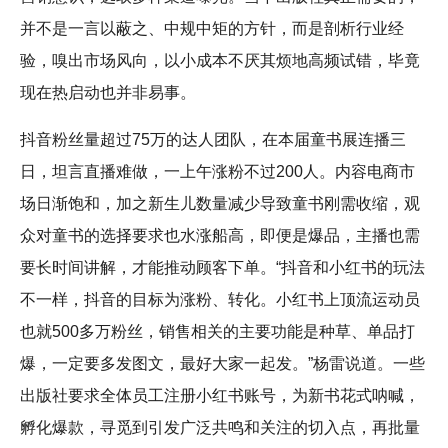
并不是一言以蔽之、中规中矩的方针，而是剖析行业经
验，嗅出市场风向，以小成本不厌其烦地高频试错，毕竟
现在热启动也并非易事。
抖音粉丝量超过75万的达人团队，在本届童书展连播三
日，坦言直播难做，一上午涨粉不过200人。内容电商市
场日渐饱和，加之新生儿数量减少导致童书刚需收缩，观
众对童书的选择要求也水涨船高，即便是爆品，主播也需
要长时间讲解，才能推动顾客下单。“抖音和小红书的玩法
不一样，抖音的目标为涨粉、转化。小红书上顶流运动员
也就500多万粉丝，销售相关的主要功能是种草、单品打
爆，一定要多发图文，最好大家一起发。”杨雷说道。一些
出版社要求全体员工注册小红书账号，为新书花式呐喊，
孵化爆款，寻觅到引发广泛共鸣和关注的切入点，再批量