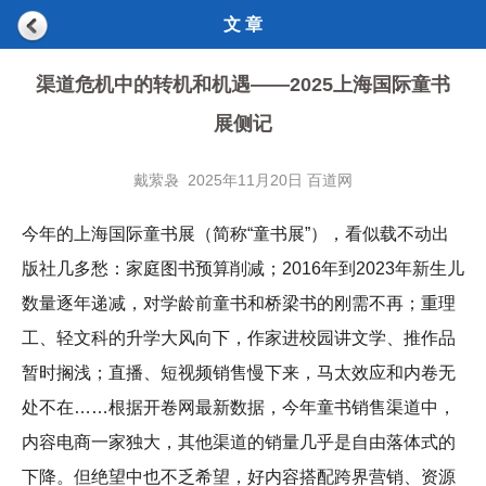
文 章
渠道危机中的转机和机遇——2025上海国际童书
展侧记
戴萦袅 2025年11月20日 百道网
今年的上海国际童书展（简称“童书展”），看似载不动出
版社几多愁：家庭图书预算削减；2016年到2023年新生儿
数量逐年递减，对学龄前童书和桥梁书的刚需不再；重理
工、轻文科的升学大风向下，作家进校园讲文学、推作品
暂时搁浅；直播、短视频销售慢下来，马太效应和内卷无
处不在……根据开卷网最新数据，今年童书销售渠道中，
内容电商一家独大，其他渠道的销量几乎是自由落体式的
下降。但绝望中也不乏希望，好内容搭配跨界营销、资源