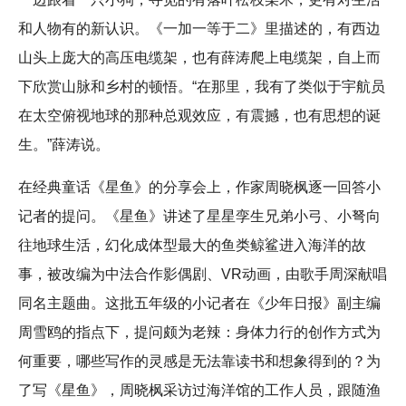
和人物有的新认识。《一加一等于二》里描述的，有西边
山头上庞大的高压电缆架，也有薛涛爬上电缆架，自上而
下欣赏山脉和乡村的顿悟。“在那里，我有了类似于宇航员
在太空俯视地球的那种总观效应，有震撼，也有思想的诞
生。”薛涛说。
在经典童话《星鱼》的分享会上，作家周晓枫逐一回答小
记者的提问。《星鱼》讲述了星星孪生兄弟小弓、小弩向
往地球生活，幻化成体型最大的鱼类鲸鲨进入海洋的故
事，被改编为中法合作影偶剧、VR动画，由歌手周深献唱
同名主题曲。这批五年级的小记者在《少年日报》副主编
周雪鸥的指点下，提问颇为老辣：身体力行的创作方式为
何重要，哪些写作的灵感是无法靠读书和想象得到的？为
了写《星鱼》，周晓枫采访过海洋馆的工作人员，跟随渔