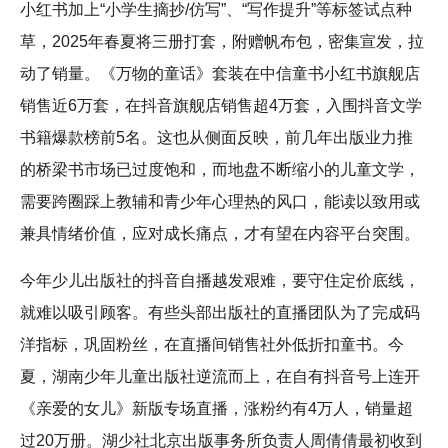
小红书加上“小学生摘抄/仿写”、“写作提升”等标签试点种
草，2025年春夏将三册打套，附赠帆布包，密集宣发，拉
动了销量。《万物的童话》套装在中信童书小红书旗舰店
销售近6万套，在抖音旗舰店销售超4万套，入围抖音文学
书籍爆款榜前5名。这也从侧面反映，前几年出版业力推
的桥梁书市场已过度饱和，而地盘不断缩小的儿童文学，
需要跨圈踩上教辅和青少年心理热的风口，能读以致用或
兼具情绪价值，应对成长痛点，才有望在内容平台突围。
今年少儿出版社的抖音自播越发艰难，要守住定价底线，
就难以吸引顾客。有些头部出版社的直播团队为了完成码
洋指标，巩固粉丝，在直播间销售社外低折扣童书。今
夏，湖南少年儿童出版社逆流而上，在自有抖音号上连开
《亲爱的女儿》新版专场直播，涨粉约有4万人，销量超
过20万册。湖少社北京出版事务所负责人周倩倩最初收到