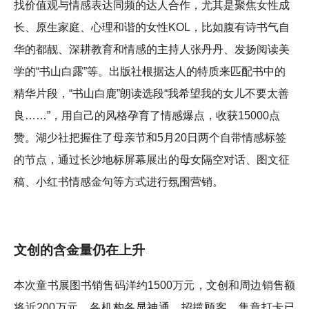
找价值观与情感表达同频的达人合作，尤其是聚焦女性成
长、原生家庭、心理和谐的女性KOL，比如腹有诗书气自
华的都靓、深耕教育和情感的主持人张丹丹、发扬阅读美
学的“书山白露”等。出版社根据达人的特质来匹配书中的
精华片段，“书山白鹿”朗读选段“我希望我的女儿不要太善
良……”，用自己的风格孕育了情感爆点，收获15000点
赞。湖少社把握住了母亲节和5月20日两个自带情感标签
的节点，通过长沙地标屏幕展出的母女隔空对话、图文征
稿、小红书情感金句等方式进行氛围营销。
文创的含金量仍在上升
本次童书展图书销售码洋约1500万元，文创和周边销售额
将近200万元，各机构各显神通，招揽顾客。集章打卡已