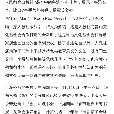
人民教育出版社 “课本中的鲁迅”IP打卡墙，展示了鲁迅名
言。比出V字手势的鲁迅，搭配英文标
语“Tree Man”、“Keep Real”等设计，活泼松弛，十分吸
睛。据人教社版权部工作人员介绍，这是人教社与鲁迅文
化基金会合作打造的全新IP，也是鲁迅文化基金会和鲁迅
家属全国首次的全系列授权。除了鲁迅站台以外，人教社
还为孩子们带来了颇具特色与教育意义的文创。既有闰土
叉猹、李雷与韩梅梅等承载几代人记忆的文创，也有教小
萌和教小淘、跟着课本去旅行等兼具趣味性与知识性的主
题文创，每一款都与教材紧密关联，充满童真与巧思。
百花齐放的书展，热闹却不长。11月16日下午一点多，华
东六省出版社的部分展位已经人去梁空巢也倾，出版人纷
纷奔赴黄山书会、岳麓书会，正如南国书香节撞档上海书
展。竞争会激发创新，开拓机遇。今年童书展新增了全球