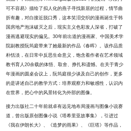
可不容易》描绘了拟人化的燕子寻找新居的过程，情节曲
折有趣，对白接近脱口秀，这本笑泪交织的漫画诞生于韩
国房地产泡沫破灭之后，现实主义色彩发人深省，打破了
漫画逃避现实的偏见。30年前出道的漫画家、中国美术学
院副教授阮筠庭带来了她最新的作品《春晖》。该作品质
朴恬淡，在日常中反思生命意义，饱含着作者在艺术领域
教书育人20余载的体悟、取舍、挣扎和遗憾。在关于青少
年漫画的圆桌会议上，阮筠庭很少谈及自己的创作，更多
的是讲述自己的教学方式：培养观察力和敏感性，认识内
在世界，把心中的风景转化为外部的图像。
接力出版社二十年前就卓有远见地布局漫画与图像小说赛
道，曾出版原创图像小说《塔希里亚故事集》，引进过
《我在伊朗长大》、《造梦的雨果》、《巨塔》等作品，