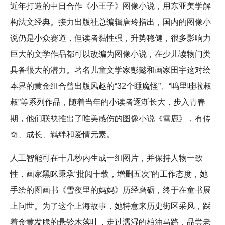
近年打造的中日合作《小王子》图像小说，用东亚美学解
构法文经典。接力出版社总编辑唐玲指出，国内的图像小
说仍是小众赛道，但读者黏性强，升势稳健，很多影响力
巨大的文学作品都可以改编为图像小说，在少儿读物门类
具备很大的潜力。著名儿童文学家彭懿和画家田宇这对绘
本界的黄金组合曾出版风趣的“32个睡魔怪”、“呜里哇啦叔
叔”等系列作品，随着当年的小读者逐渐长大，步入青春
期，他们联袂推出了唯美感伤的图像小说《雪鹿》，有传
奇、成长、羁绊和爱情元素。
人工智能可在十几秒内生成一组图片，并保持人物一致
性，画家黑眯秉承“批阅十载，增删五次”的工作态度，她
手绘的图画书《雪夜里的妈妈》历经磨砺，终于在童书展
上问世。为了这个上海故事，她特意来历史街区采风，踩
着金黄发脆的悬铃木落叶，走过濡湿的柏油马路，品尝老