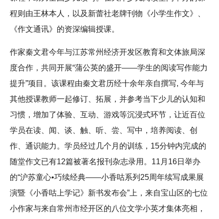
程则由王林本人，以及新蕾社老牌刊物《小学生作文》、
《作文通讯》的资深编辑授课。
作家秦文君今年与江苏常州经济开发区教育和文体旅局深
度合作，共同开展“蒲公英的盛开——学生的阅读写作能力
提升”项目。该课程由秦文君历经十余年亲自撰写, 今年与
其他授课教师一起修订、拓展，并参考当下少儿的认知和
习惯，增加了体验、互动、游戏等沉浸式环节，让近百位
学员在读、闻、谈、触、听、尝、写中，培养阅读、创
作、通识能力。学员经过几个月的训练，15分钟内完成的
随堂作文已有12篇被著名报刊杂志录用。11月16日举办
的“沪苏童心•巧续经典——小香咕系列25周年续写成果展
演暨《小香咕上学记》新书发布会”上，来自宝山区的七位
小作家与来自常州市经开区的八位文学小英才集体亮相，