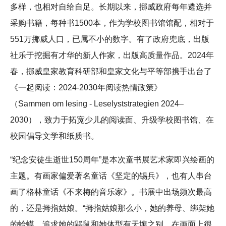
多样，也相对自给自足。长期以来，挪威政府每年遴选并
采购书籍，每种书1500本，作为学校图书馆馆配，相对于
551万挪威人口，已属不小的数字。有了政府兜底，出版
社乐于挖掘有才华的新人作家，出版高质量作品。2024年
春，挪威皇家教育科研部和皇家文化与平等部携手出台了
《一起阅读：2024-2030年阅读热情政策》
（Sammen om lesing - Leselyststrategien 2024–
2030），致力于拓宽少儿的阅读面、升级学校图书馆、在
校园倡导文学和纸质书。
“纪念安徒生逝世150周年”是本次童书展艺术家即兴绘画的
主题。有画家偏爱著名童话《坚定的锡兵》，也有人串台
画了格林童话《不来梅的音乐家》。书展中出场频次最高
的，还是拇指姑娘。“拇指姑娘那么小，她的养母、绑架她
的蛤蟆、追求她的鼹鼠和她体型有天壤之别，在画面上很