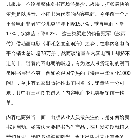
儿板块。不论是整体图书市场还是少儿板块，扩张最快的
依然是以抖音、小红书为代表的内容电商。今年前十个月
平台电商非教辅少儿类码洋下降15.7%，垂直电商下降
17%，实体店下降8.2%，这三类渠道的销售冠军《敖丙
传》借动画电影《哪吒之魔童闹海》之势，在非内容电商
平台销售总计超78万册，然而该销量在内容电商上却挤不
进前十。随着内容电商的崛起，专为达人带货定制的漫画
类图书层出不穷，例如紧跟国学热的《漫画中华文化1000
问》，至少有五家出版社推出了同名书，销量均十分可
观，其中有三种图书进入了内容电商少儿类畅销前十榜
单。
内容电商独当一面，出版从业人员最关注的，是如何给新
书冷启动。杨雷认为要把书当作产品，在开发初期就植入
营销意识，选取多样渠道曝光。当下出版社真正需要的，