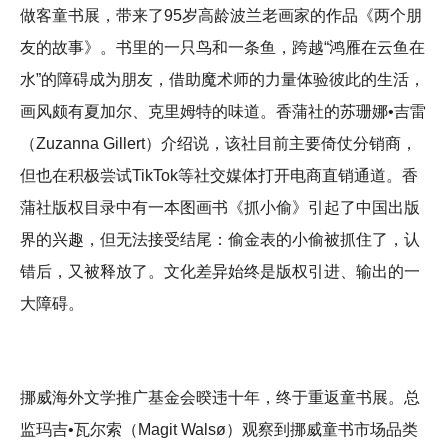
做客童书展，带来了95岁高龄波兰老画家的作品《两个朋
友的故事》。书里的一只鸟和一条鱼，跨越“鸿雁在云鱼在
水”的障碍成为朋友，借助魔术师的力量体验彼此的生活，
画风颇有夏加尔、克里姆特的味道。香蒲社的苏珊娜•吉雷
（Zuzanna Gillert）介绍说，该社目前主要倚仗分销商，
但也在积极尝试TikTok等社交媒体打开电商直销通道。香
蒲社版权目录中有一本图画书《抓小偷》引起了中国出版
界的兴趣，但无法接受结尾：偷金表的小偷被抓住了，认
错后，又被释放了。文化差异始终是版权引进、输出的一
大障碍。
挪威海外文学推广基金会暌违十年，终于重返童书展。总
监玛吉•瓦尔索（Magit Walsø）观察到挪威童书市场品类