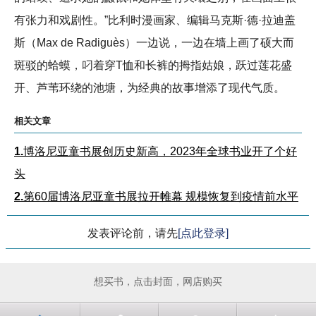
有张力和戏剧性。”比利时漫画家、编辑马克斯·德·拉迪盖
斯（Max de Radiguès）一边说，一边在墙上画了硕大而
斑驳的蛤蟆，叼着穿T恤和长裤的拇指姑娘，跃过莲花盛
开、芦苇环绕的池塘，为经典的故事增添了现代气质。
相关文章
1.
博洛尼亚童书展创历史新高，2023年全球书业开了个好
头
2.
第60届博洛尼亚童书展拉开帷幕 规模恢复到疫情前水平
发表评论前，请先
[点此登录]
想买书，点击封面，网店购买