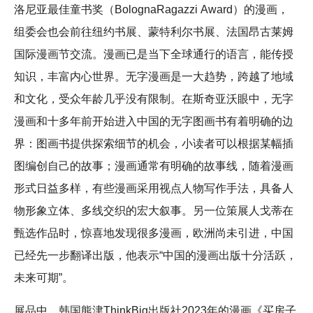
洛尼亚最佳童书奖（BolognaRagazzi Award）的漫画，
组委会也会前往纽约书展、蒙特利尔书展、法国昂古莱姆
国际漫画节交流。漫画已是当下全球通行的语言，能传授
知识，丰富内心世界。无字漫画是一大趋势，跨越了地域
和文化，受众年龄几乎没有限制。在斯奇亚沃眼中，无字
漫画和十多年前开始进入中国的无字图画书有着明确的边
界：图画书提供探索细节的机会，小读者可以根据某幅插
图编创自己的故事；漫画通常有明确的故事线，随着漫画
形式日益多样，有些漫画采用视点人物写作手法，具备人
物形象立体、多线交织的宏大叙事。另一位策展人戈蒂在
甄选作品时，惊喜地发现很多漫画，欧洲尚未引进，中国
已经先一步翻译出版，他表示“中国的漫画出版十分活跃，
未来可期”。
展品中，韩国熊津ThinkBig出版社2023年的漫画《买房子