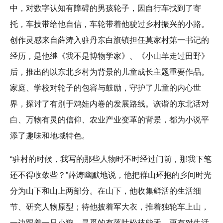
中，对数字认知有障碍的男孩轮子，因自行车找到了寄
托，车技带给他自信，车轮带着他驶过乡村振兴的小路。
创作灵感来自薛涛入驻丹东白旗镇担任莫家村第一书记的
经历，是他继《我不是博物学家》、《小山羊走过田野》
后，推出的以东北乡村为背景的儿童成长主题重要作品。
家庭、学校对轮子的包容与鼓励，守护了儿童的内心世
界，探讨了有别于鸡娃内卷的发展路线。诙谐的东北话对
白、万物有灵的信仰、农业产业变革的背景，都为小说平
添了趣味和地域特色。
“驻村的时候，我写的那些人物时不时经过门前，那我下笔
还不得收敛些？”薛涛幽默地说，他把群山环抱的乡间时光
分为山下和山上两部分。在山下，他收集鲜活的生活细
节、研究人物原型；待他披着军大衣，推着独轮车上山，
一边跟着一只小狗，寻觅的有落叶松枝柴禾，更有对生活