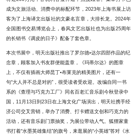
成为文旅活动、消费中的标配环节，2023年上海书展上访
客为了上海译文出版社的文豪名言章，大排长龙。2024年
全国图书交易博览会上，春风文艺出版社也为出版25周年
的长销书《调皮的日子》配备了套色章。
本次书展中，明天出版社推出了罗尔德•达尔四部作品的纪
念章，顾客加入书友群便能盖章，《玛蒂尔达》的图章
上，不仅有插画大师昆丁•布莱克的精美图片，还有一
句“大人并不总是对的”，很受读者受欢迎。改编自同一书
系的《查理与巧克力工厂》同名百老汇音乐剧今秋登录中
国，11月13日到23日在上海文化广场演出，明天社携手经
济公司交叉营销，举办了消费、打卡赠送文创和巧克力的
活动，还有音乐剧门票抽奖，为展位带动人气。狐狸家童
书打着“水墨英雄集结”的旗号，来逛展的“小英雄”答对《水