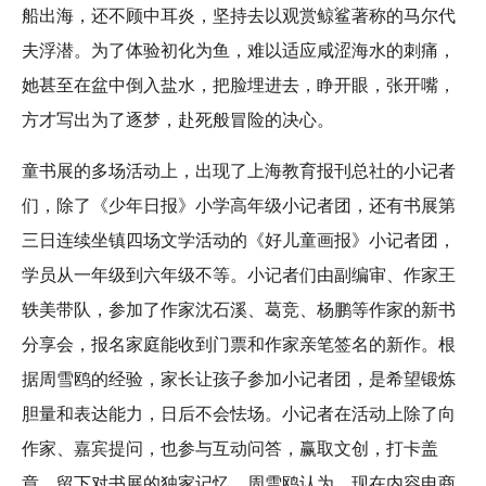
船出海，还不顾中耳炎，坚持去以观赏鲸鲨著称的马尔代
夫浮潜。为了体验初化为鱼，难以适应咸涩海水的刺痛，
她甚至在盆中倒入盐水，把脸埋进去，睁开眼，张开嘴，
方才写出为了逐梦，赴死般冒险的决心。
童书展的多场活动上，出现了上海教育报刊总社的小记者
们，除了《少年日报》小学高年级小记者团，还有书展第
三日连续坐镇四场文学活动的《好儿童画报》小记者团，
学员从一年级到六年级不等。小记者们由副编审、作家王
轶美带队，参加了作家沈石溪、葛竞、杨鹏等作家的新书
分享会，报名家庭能收到门票和作家亲笔签名的新作。根
据周雪鸥的经验，家长让孩子参加小记者团，是希望锻炼
胆量和表达能力，日后不会怯场。小记者在活动上除了向
作家、嘉宾提问，也参与互动问答，赢取文创，打卡盖
章，留下对书展的独家记忆。周雪鸥认为，现在内容电商