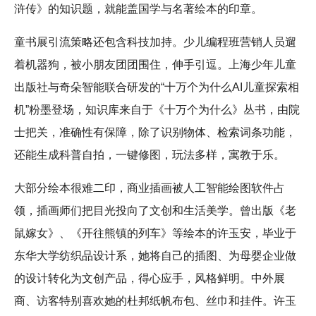
浒传》的知识题，就能盖国学与名著绘本的印章。
童书展引流策略还包含科技加持。少儿编程班营销人员遛
着机器狗，被小朋友团团围住，伸手引逗。上海少年儿童
出版社与奇朵智能联合研发的“十万个为什么AI儿童探索相
机”粉墨登场，知识库来自于《十万个为什么》丛书，由院
士把关，准确性有保障，除了识别物体、检索词条功能，
还能生成科普自拍，一键修图，玩法多样，寓教于乐。
大部分绘本很难二印，商业插画被人工智能绘图软件占
领，插画师们把目光投向了文创和生活美学。曾出版《老
鼠嫁女》、《开往熊镇的列车》等绘本的许玉安，毕业于
东华大学纺织品设计系，她将自己的插图、为母婴企业做
的设计转化为文创产品，得心应手，风格鲜明。中外展
商、访客特别喜欢她的杜邦纸帆布包、丝巾和挂件。许玉