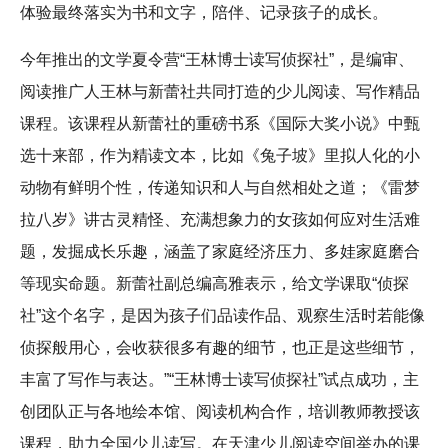
体验最终落实为书和文字，陪伴、记录孩子的成长。
今年推出的文学夏令营“王林博士读写侦探社”，是编审、
阅读推广人王林与新蕾社共同打造的少儿阅读、写作精品
课程。该课程从新蕾社的重磅书系《国际大奖小说》中甄
选十来部，作为精读文本，比如《兔子坡》里拟人化的小
动物有鲜明个性，传递知识和人与自然相处之道；《雷梦
拉八岁》讲古灵精怪、充满想象力的女孩如何应对生活难
题，发掘成长乐趣，涵盖了家庭经济压力、多娃家庭磨合
等现实命题。新蕾社副总编高雅表示，给文学课取“侦探
社”这个名字，是因为孩子们品读作品、观察生活时若能像
侦探般用心，会收获很多有趣的细节，也正是这些细节，
丰富了写作与表达。”“王林博士读写侦探社”试点成功，主
创团队正与各地绘本馆、阅读机构合作，培训教师教授该
课程，助力全国少儿读写。在天津少儿阅读空间举办的课