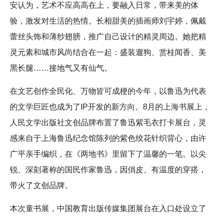
安认为，艺术不应高高在上，要融入日常，带来美的体
验，激发对生活的热情。长相甜美的插画师刘宇婷，佩戴
蕾丝头饰和薄纱翅膀，推广自己设计的精灵周边。她把精
灵元素和城市风尚结合在一起：盛装遛狗、赏桂闻香、美
黑长腿……接地气又有仙气。
在文艺创作全民化、万物皆可成梗的今年，以鲁迅为代表
的文学巨匠也成为了IP开发的新方向。8月的上海书展上，
人民文学出版社文创品牌布置了鲁迅紫毛衣打卡展台，灵
感来自于上海鲁迅纪念馆陈列的紫色绞花针织背心，由许
广平亲手编织，在《两地书》里留下了温馨的一笔。以尖
锐、深刻著称的国民作家鲁迅，因俏皮、有温度的穿搭，
带火了文创品牌。
本次童书展，中国教育出版传媒集团展台在入口处设立了