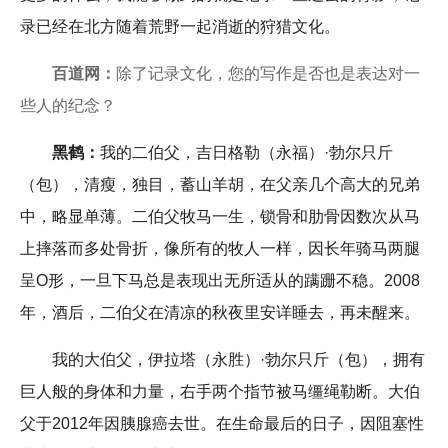
录已经在北方随着荒野一起消逝的狩猎文化。
百道网：
除了记录文化，您的写作是否也是表达对一
些人的纪念？
黑鹤：
我的二伯父，吉日格勒（永福）·勃尔只斤
（包），清瘦，独目，蓄山羊胡，在父亲几个高大的兄弟
中，略显单薄。二伯父牧马一生，锁骨和肋骨因数次从马
上摔落而多处骨折，像所有的牧人一样，因长年骑马两腿
呈O形，一旦下马总是表现出无所适从的蹒跚不稳。2008
年，酒后，二伯父在清凉的秋夜里安详睡去，再未醒来。
我的大伯父，伊拉塔（永胜）·勃尔只斤（包），拥有
巨人般的身体和力量，右手两个指节被马缰绳勒断。大伯
父于2012年因胰腺癌去世。在生命最后的日子，因阻塞性