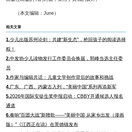
（本文编辑：June）
相关文章
1.
少儿出版苏州论剑：共建“新生态”，抢回孩子的阅读选择
权！
2.
中发协少儿读物发行工作委员会换届，郭峰当选主任委
员
3.
作家与编辑共话：儿童文学创作背后的故事和挑战
4.
广东、广西、内蒙古入列，“美丽中国”系列再添新军
5.
2026年国际安徒生奖申报启动：CBBY开通候选人报名
通道
6.
奏响“百团大战”新赣歌——“美丽中国·从家乡出发（漫画
版）”《江西正在说》在景德镇发布