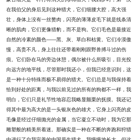
在我伯父的身后见到这种猎犬，它们细腰大腔，高大强
壮，身体上没有一丝赘肉，闪亮的薄薄皮毛下就是线条清
晰的肌肉，它们更像猎豹，而不是狗。它们毛色是最接近
自然的冷素的颜色——黑、灰、草白和枯黄。它们冷漠傲
慢，高贵不凡，身上往往还带着刚刚跟野兽搏斗过的伤
痕。它们卧在马的旁边休憩，偶尔被什么所吸引，目光投
向远方的地平线，尽管那时我还小，但我已经意识到，这
是一种十分特殊而极不易得的猎犬。它们总是与我保持着
恰到好处的距离，与我以前见过的所有的狗都不一样，我
明白，它们只是礼节性地容忍我略显颤栗的抚摸。我还记
得其中最为高大的是一头银灰色的雄犬，它身上闪亮的皮
毛像是经过仔细抛光的金属，当它凝立不动时，我为它那
雕塑般的精美所着迷。那确实是一种在不断的奔跑和狩猎
中进行了自我完善的中国原生猎犬，我慢慢地长大，但这