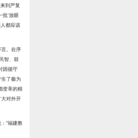
曾来到严复
批‘放眼
国人都应该
序言。在序
开民智、鼓
时因循守
产生了极为
倡变革的精
扩大对外开
：“福建教