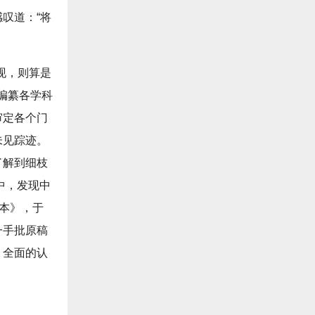
叹道：“将
现，则算是
编纂各学科
审定各个门
未见踪迹。
了解到细枝
中，发现中
稿本》，于
一手批原稿
、全面的认