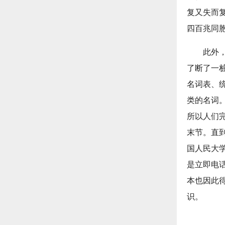
复又失而
四百兆同
此外
了断了一
名词表、
类的名词
所以人们
末节。直
国人民大
是立即电
本也因此
识。