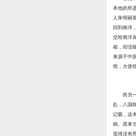
本他的所
人朱明丽
回到南洋
交给南洋
箱，却没
来源于中
馆，大使
而另
乱，八国
记载，这
稿。原来
觉得没有