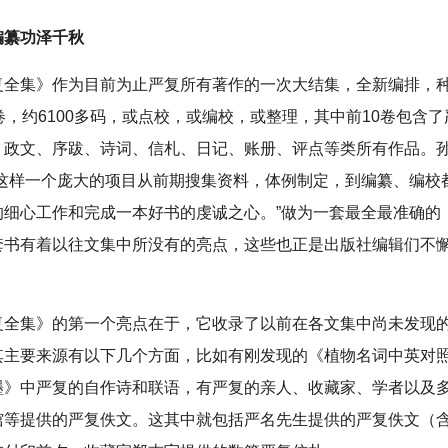
编纂功泽千秋
复全集》作为目前为止严复所有著作的一次大结集，全新编排，
卷，约6100多码，或点校，或编校，或整理，其中前10卷包含
、政文、序跋、诗词、信札、日记、账册、评点等类所有作品。
成这样一个庞大的项目从前期搜集资料，体例制定，到编纂、编校
的细心工作和完成一本好书的虔诚之心。”做为一套最全最准确的
套书有着以往文集中所没有的亮点，这些也正是出版社编辑们不
复全集》的第一个亮点在于，它收录了以前在各文集中尚未发现
其主要来源有以下几个方面，比如有刚发现的《植物名词中英对
墨》中严复的自作诗和联语，有严复的亲人、收藏家、学者以及
馆等提供的严复佚文。这其中就包括严名先生提供的严复佚文（