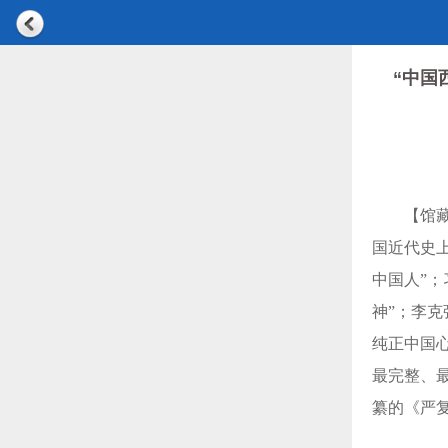
“中国
【馆
国近代史
中国人”
神”；李克
纯正中国
最完整、
纂的《严