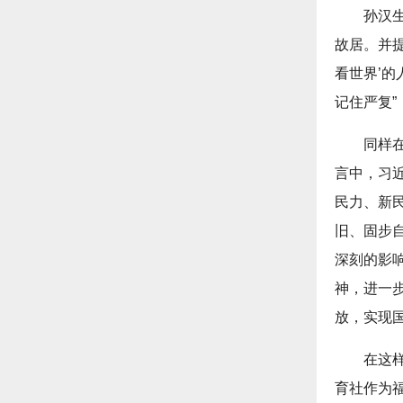
孙汉
故居。并
看世界’的
记住严复”
同样
言中，习近
民力、新
旧、固步
深刻的影
神，进一
放，实现
在这
育社作为