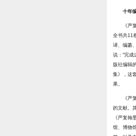
十年
《严
全书共11
译、编纂
说：“完
版社编辑
集》，这
果。
《严
的文献。
《严复翰
馆、博物