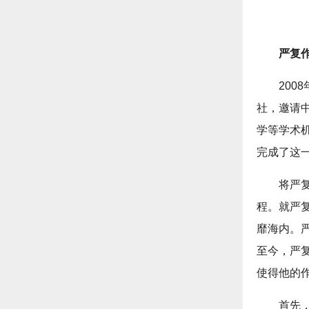
严复
20
社，邀请
学等学术
完成了这
将严
程。就严
靡海内。
至今，严
使得他的
首先