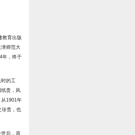
建教育出版
天津师范大
4年，终于
耗时的工
阳纸贵，风
1901年
之珍贵，也
去世后，原