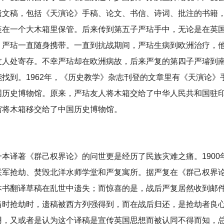
遗文稿，包括《天演论》手稿、论文、书信、诗词、批注的书籍
装在一个大木箱里保管。后来传到第五子严玷手中，无论是在英
，严玷一直随身携带。一直到抗战期间，严玷生病到欧洲治疗，
友人处寄存。不幸严玷却在欧洲病故，后来严复的第四子严璿到
能找到。1962年，《历史教学》杂志刊登的文章里有《天演论》
国历史博物馆。原来，严玷友人将木箱交给了中华人民共和国驻
馆将木箱移交给了中国历史博物馆。
一本译著《群己权界论》的问世更是经历了民族灾难之痛。
190
联军抢劫、焚毁北洋水师学堂和严复寓所。
据严复在《群己权界论
本书翻译草稿在乱世中遗失；而惊喜的是，战后严复居然收到邮
当时抢劫时，遗稿被西方列强得到，而在战后归还，是抢劫者良
用，又或者是认为这个译稿是宣传英国思想而被认同不得而知，