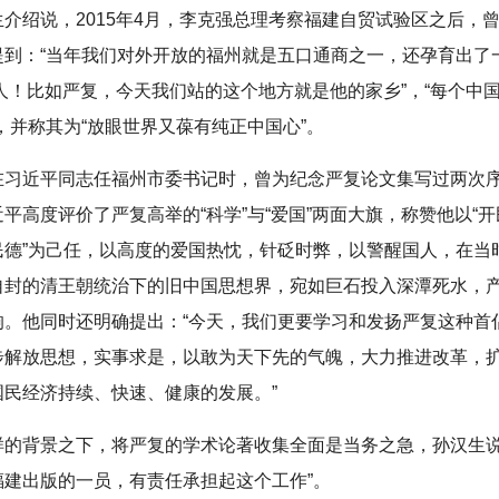
生介绍说，2015年4月，李克强总理考察福建自贸试验区之后，
提到：“当年我们对外开放的福州就是五口通商之一，还孕育出了一
人！比如严复，今天我们站的这个地方就是他的家乡”，“每个中
，并称其为“放眼世界又葆有纯正中国心”。
在习近平同志任福州市委书记时，曾为纪念严复论文集写过两次
平高度评价了严复高举的“科学”与“爱国”两面大旗，称赞他以“
民德”为己任，以高度的爱国热忱，针砭时弊，以警醒国人，在当
自封的清王朝统治下的旧中国思想界，宛如巨石投入深潭死水，
响。他同时还明确提出：“今天，我们更要学习和发扬严复这种首
步解放思想，实事求是，以敢为天下先的气魄，大力推进改革，
国民经济持续、快速、健康的发展。”
样的背景之下，将严复的学术论著收集全面是当务之急，孙汉生说
福建出版的一员，有责任承担起这个工作”。