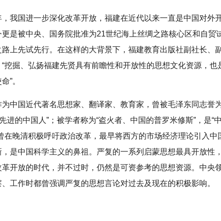
年，我国进一步深化改革开放，福建在近代以来一直是中国对外
今更是被中央、国务院批准为21世纪海上丝绸之路核心区和自贸
之路上先试先行。在这样的大背景下，福建教育出版社副社长、
，“挖掘、弘扬福建先贤具有前瞻性和开放性的思想文化资源，也
命”。
作为中国近代著名思想家、翻译家、教育家，曾被毛泽东同志誉为
“先进的中国人”；被学者称为“盗火者、中国的普罗米修斯”，是“
他曾在晚清积极呼吁政治改革，最早将西方的市场经济理论引入中
新，是中国科学主义的鼻祖。严复的一系列启蒙思想最具开放性
改革开放的时代，并不过时，仍然是可资参考的思想资源。中央
察、工作时都曾强调严复的思想言论对过去及现在的积极影响。