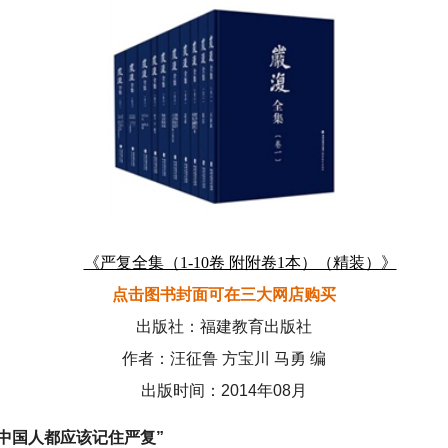
《严复全集（1-10卷 附附卷1本）（精装）》
点击图书封面可在三大网店购买
出版社：福建教育出版社
作者：汪征鲁 方宝川 马勇 编
出版时间：2014年08月
个中国人都应该记住严复”