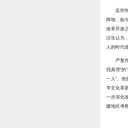
近些
阵地，如
改革开放
汉生认为
人的时代使
严复
找真理”的
一人”。
学文化革
一步深化
建地区考