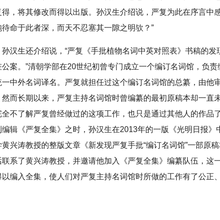
复得，将其修改而得以出版。孙汉生介绍说，严复为此在序言中感
胞待命于此者深，而天不忍塞其一隙之明欤？”
，孙汉生还介绍说，“严复《手批植物名词中英对照表》书稿的发
桩公案。”清朝学部在20世纪初曾专门成立一个编订名词馆，负责
统一中外名词译名。严复就担任过这个编订名词馆的总纂，由他
。然而长期以来，严复主持名词馆时曾编纂的最初原稿本却一直
完全不了解严复曾经做过的这项工作，也只是通过其他人的作品
到编辑《严复全集》之时，孙汉生在2013年的一版《光明日报》
学黄兴涛教授的整版文章《新发现严复手批“编订名词馆”一部原
话联系了黄兴涛教授，并邀请他加入《严复全集》编纂队伍，这
得以编入全集，使人们对严复主持名词馆时所做的工作有了公正