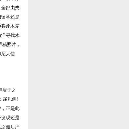
，全部由夫
国留学还是
他将此木箱
南洋寻找木
手稿照片，
印尼大使
0年庚子之
·译凡例》
件，正是此
心发现还是
总之最后严