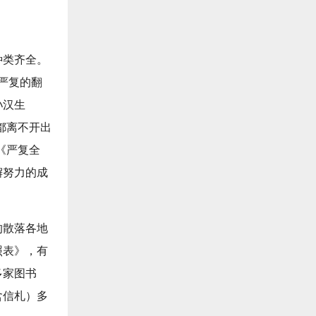
种类齐全。
了严复的翻
孙汉生
都离不开出
《严复全
懈努力的成
的散落各地
照表》，有
多家图书
含信札）多