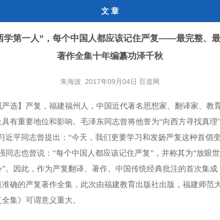
文 章
西学第一人”，每个中国人都应该记住严复——最完整、
著作全集十年编纂功泽千秋
朱海波 2017年09月04日 百道网
藏严选】严复，福建福州人，中国近代著名思想家、翻译家、教
上具有重要地位和影响。毛泽东同志曾将他誉为“向西方寻找真理”
；习近平同志曾提出：“今天，我们更要学习和发扬严复这种首倡
强同志也曾说：“每个中国人都应该记住严复”，并称其为“放眼
心”。因此，作为严复翻译、著作、中国传统经典批注的首次集成
最准确的严复著作全集，此次由福建教育出版社出版，福建师范
复全集》可谓意义重大。