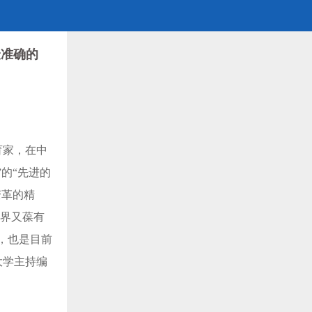
最准确的
育家，在中
的“先进的
变革的精
世界又葆有
，也是目前
大学主持编