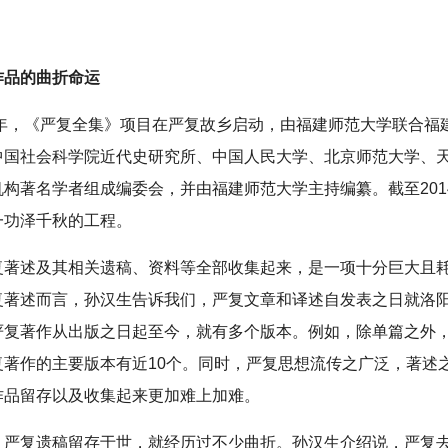
作品的曲折命运
08年，《严复全集》项目在严复故乡启动，由福建师范大学联合福
中国社会科学院近代史研究所、中国人民大学、北京师范大学、
机构著名学者组成编委会，并由福建师范大学主持编纂。截至201
一功泽千秋的工程。
复著述及其相关遗稿、资料等全部收集起来，是一项十分巨大且
复著述而言，孙汉生告诉我们，严复文章和译述自发表之日就洛
严复著作从出版之日起至今，就有多个版本。例如，除单篇之外，从
复著作的主要版本有近10个。同时，严复思想流传之广泛，著述
作品留存以及收集起来更加难上加难。
，严复遗稿留存于世，就经历过不少曲折。孙汉生介绍说，严复